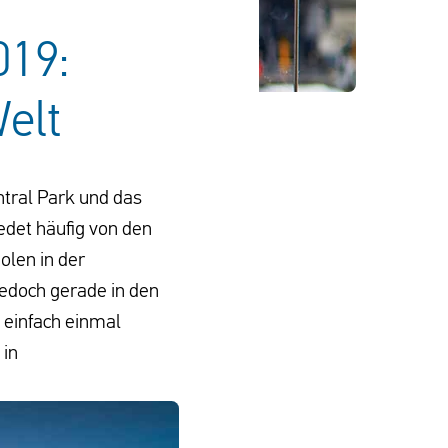
019:
elt
tral Park und das
edet häufig von den
olen in der
jedoch gerade in den
 einfach einmal
 in