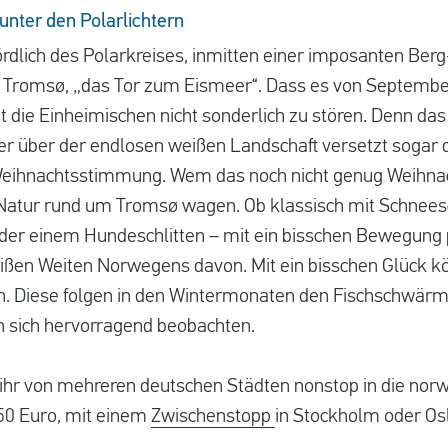
nter den Polarlichtern
rdlich des Polarkreises, inmitten einer imposanten Berg
gt Tromsø, „das Tor zum Eismeer“. Dass es von September
eint die Einheimischen nicht sonderlich zu stören. Denn d
ter über der endlosen weißen Landschaft versetzt sogar 
Weihnachtsstimmung. Wem das noch nicht genug Weihnach
ie Natur rund um Tromsø wagen. Ob klassisch mit Schnee
er einem Hundeschlitten – mit ein bisschen Bewegung 
eißen Weiten Norwegens davon. Mit ein bisschen Glück kö
 Diese folgen in den Wintermonaten den Fischschwärme
 sich hervorragend beobachten.
 ihr von mehreren deutschen Städten nonstop in die norw
50 Euro, mit einem
Zwischenstopp
in Stockholm oder Osl