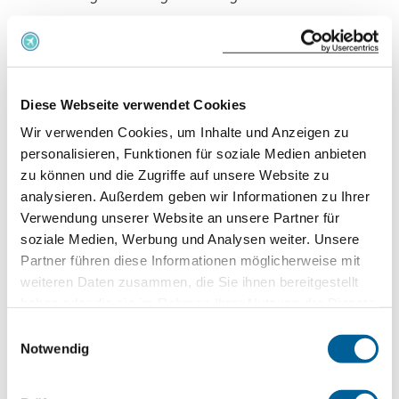
5.4 Verzugszinsen, die von der Fluggesellschaft
gezahlt werden, reicht EUclaim nur an den Kunden
weiter, wenn sie mindestens € 15,- betragen. Denn
Diese Webseite verwendet Cookies
bei kleinen Beträgen ist der zusätzliche
Wir verwenden Cookies, um Inhalte und Anzeigen zu
Verwaltungsaufwand, der EUclaim durch die
personalisieren, Funktionen für soziale Medien anbieten
Bearbeitung und Weiterleitung der Zinsen
zu können und die Zugriffe auf unsere Website zu
analysieren. Außerdem geben wir Informationen zu Ihrer
entstünde, unverhältnismäßig hoch, zumal die
Verwendung unserer Website an unsere Partner für
Verzugszinsen oft erst eingehen, nachdem EUclaim
soziale Medien, Werbung und Analysen weiter. Unsere
die Ausgleichszahlung bereits erhalten und dem
Partner führen diese Informationen möglicherweise mit
Kunden ausgezahlt hat.
weiteren Daten zusammen, die Sie ihnen bereitgestellt
haben oder die sie im Rahmen Ihrer Nutzung der Dienste
gesammelt haben.
Vergütung
Einwilligungsauswahl
Notwendig
6.1 Für ihre Leistungen erhält EUclaim eine