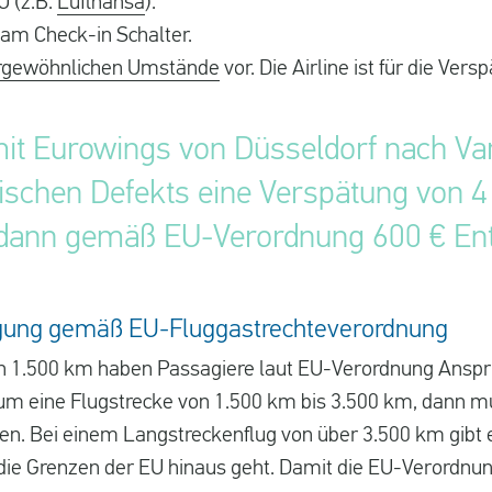
U (z.B.
Lufthansa
).
 am Check-in Schalter.
rgewöhnlichen Umstände
vor. Die Airline ist für die Ver
n mit Eurowings von Düsseldorf nach Va
nischen Defekts eine Verspätung von 4
 dann gemäß EU-Verordnung 600 € Ent
gung gemäß EU-Fluggastrechteverordnung
on 1.500 km haben Passagiere laut EU-Verordnung Anspr
 um eine Flugstrecke von 1.500 km bis 3.500 km, dann mu
gen. Bei einem Langstreckenflug von über 3.500 km gibt 
 die Grenzen der EU hinaus geht. Damit die EU-Verordnu