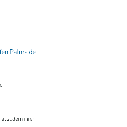
Duisburg aus d
afen Palma de
,
 hat zudem ihren