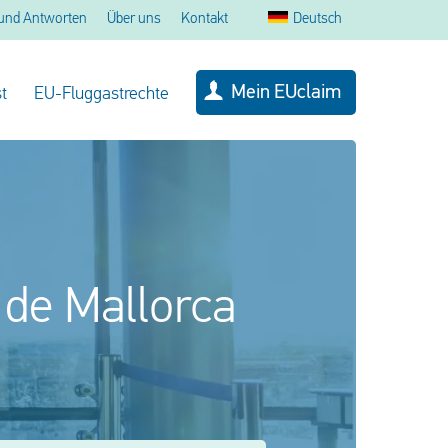
und Antworten
Über uns
Kontakt
Deutsch
Mein EUclaim
t
EU-Fluggastrechte
 de Mallorca