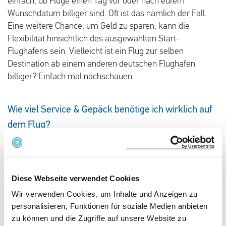
einfach, ob Flüge einen Tag vor oder nach eurem
Wunschdatum billiger sind. Oft ist das nämlich der Fall.
Eine weitere Chance, um Geld zu sparen, kann die
Flexibilität hinsichtlich des ausgewählten Start-
Flughafens sein. Vielleicht ist ein Flug zur selben
Destination ab einem anderen deutschen Flughafen
billiger? Einfach mal nachschauen.
Wie viel Service & Gepäck benötige ich wirklich auf
dem Flug?
Der einfachste Trick, um bei Flugbuchungen Geld zu
sparen, ist heutzutage, sich die verschiedenen Tarif-
Optionen anzuschauen. Braucht ihr wirklich einen 23
Diese Webseite verwendet Cookies
Kilogramm schweren Koffer für einen Wochenendtrip
nach Rom? Wohl kaum. Hier könnt ihr den günstigeren
Wir verwenden Cookies, um Inhalte und Anzeigen zu
Tarif wählen und mit Handgepäck in den Urlaub starten.
personalisieren, Funktionen für soziale Medien anbieten
Auch an Bord könnt ihr der Geldbörse einen Gefallen tun.
zu können und die Zugriffe auf unsere Website zu