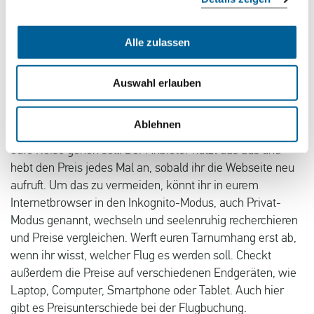
angeboten.
Alle zulassen
Inkognito-Modus und Price Alert
Gerade in der Flugbranche werden häufig dynamische,
Auswahl erlauben
also flexible Preise eingesetzt. Das heißt, euer Flugpreis
kann sich jeden Tag ändern. Indem die Website der
Ablehnen
Airline eure Aktivitäten auswertet, weiß sie genau, wohin
eure Reise gehen soll. Der Anbieter nutzt das aus und
hebt den Preis jedes Mal an, sobald ihr die Webseite neu
aufruft. Um das zu vermeiden, könnt ihr in eurem
Internetbrowser in den Inkognito-Modus, auch Privat-
Modus genannt, wechseln und seelenruhig recherchieren
und Preise vergleichen. Werft euren Tarnumhang erst ab,
wenn ihr wisst, welcher Flug es werden soll. Checkt
außerdem die Preise auf verschiedenen Endgeräten, wie
Laptop, Computer, Smartphone oder Tablet. Auch hier
gibt es Preisunterschiede bei der Flugbuchung.