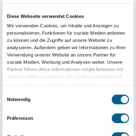
Stunden verspätet am Ziel ankommen, sollen sie künftig
erst nach fünf Stunden entschädigt werden.
Diese Webseite verwendet Cookies
Wir verwenden Cookies, um Inhalte und Anzeigen zu
Die Folgen für die Verbraucher veranschaulicht das
personalisieren, Funktionen für soziale Medien anbieten
Magazin anhand von EUclaim-Daten: Mit den neuen
zu können und die Zugriffe auf unsere Website zu
Regelungen wären 2013 statt rund 14.500
analysieren. Außerdem geben wir Informationen zu Ihrer
ausgleichspflichtigen Flugverspätungen in
Verwendung unserer Website an unsere Partner für
Großbritannien, den Niederlanden und Deutschland
soziale Medien, Werbung und Analysen weiter. Unsere
lediglich 4.100 gegeben – also weniger als ein Drittel.
Partner führen diese Informationen möglicherweise mit
weiteren Daten zusammen, die Sie ihnen bereitgestellt
haben oder die sie im Rahmen Ihrer Nutzung der Dienste
“Sieg für die Airline-Lobbyisten”
gesammelt haben.
Einwilligungsauswahl
Bleibt es dabei, hätten die Manager von Lufthansa,
Notwendig
Easyjet und Co. einen nahezu vollständigen Sieg
errungen”, schließt SPIEGEL-Autor Gerald Traufetter
Präferenzen
angesichts des Vorstoßes der Regierungen. Ebenso
zeigten sich Opposition und Verbraucherschützer