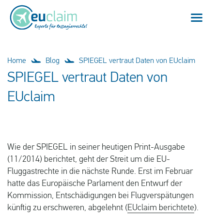
Home
Home
Blog
SPIEGEL vertraut Daten von EUclaim
SPIEGEL vertraut Daten von
Flugverspätung
EUclaim
Flugannullierung
Anschlussflug verpasst
Wie der SPIEGEL in seiner heutigen Print-Ausgabe
EU-Fluggastrechte
(11/2014) berichtet, geht der Streit um die EU-
Fluggastrechte in die nächste Runde. Erst im Februar
hatte das Europäische Parlament den Entwurf der
Mein EUclaim
Kommission, Entschädigungen bei Flugverspätungen
künftig zu erschweren, abgelehnt (
EUclaim berichtete
).