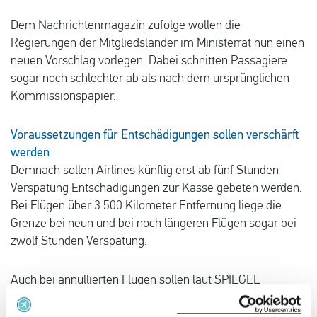
Deutsch
Dem Nachrichtenmagazin zufolge wollen die
Regierungen der Mitgliedsländer im Ministerrat nun einen
Neuigkeiten
neuen Vorschlag vorlegen. Dabei schnitten Passagiere
Blog
sogar noch schlechter ab als nach dem ursprünglichen
Kommissionspapier.
Presse
Fragen und Antworten
Voraussetzungen für Entschädigungen sollen verschärft
werden
Über uns
Demnach sollen Airlines künftig erst ab fünf Stunden
Verspätung Entschädigungen zur Kasse gebeten werden.
Kontakt
Bei Flügen über 3.500 Kilometer Entfernung liege die
Grenze bei neun und bei noch längeren Flügen sogar bei
zwölf Stunden Verspätung.
Auch bei annullierten Flügen sollen laut SPIEGEL
strengere Regeln gelten. Während heute Passagieren ein
finanzieller Ausgleich zusteht, wenn sie mehr als zwei