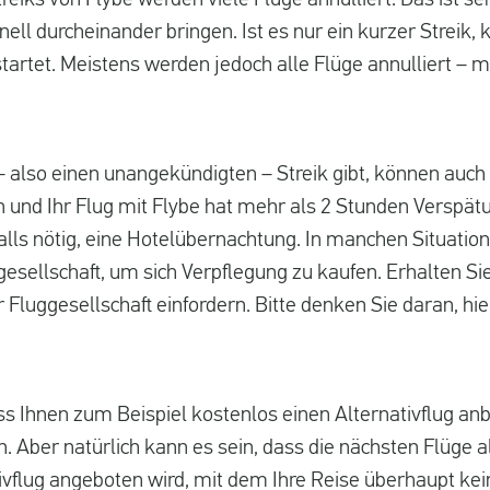
eiks von Flybe werden viele Flüge annulliert. Das ist se
ell durcheinander bringen. Ist es nur ein kurzer Streik, 
startet. Meistens werden jedoch alle Flüge annulliert – 
 also einen unangekündigten – Streik gibt, können auch 
 und Ihr Flug mit Flybe hat mehr als 2 Stunden Verspät
 falls nötig, eine Hotelübernachtung. In manchen Situat
esellschaft, um sich Verpflegung zu kaufen. Erhalten Sie
r Fluggesellschaft einfordern. Bitte denken Sie daran, hie
ss Ihnen zum Beispiel kostenlos einen Alternativflug an
. Aber natürlich kann es sein, dass die nächsten Flüge 
ivflug angeboten wird, mit dem Ihre Reise überhaupt kei