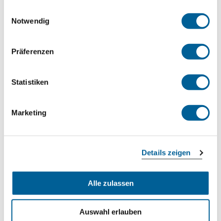
gesammelt haben.
Einwilligungsauswahl
Notwendig
Jetzt kostenlos prüfen
Präferenzen
AS 7700
05.08.2026 um 08:55 Uhr
Statistiken
Düsseldorf
Marketing
Helsinki Vantaa
Jetzt kostenlos prüfen
Details zeigen
JL 6820
Alle zulassen
05.08.2026 um 08:55 Uhr
Auswahl erlauben
Düsseldorf