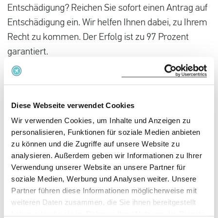
Entschädigung? Reichen Sie sofort einen Antrag auf
Entschädigung ein. Wir helfen Ihnen dabei, zu Ihrem
Recht zu kommen. Der Erfolg ist zu 97 Prozent
garantiert.
Prüfen Sie Ihren Flug kostenlos!
Diese Webseite verwendet Cookies
Aktuelle Flugprobleme von und
Wir verwenden Cookies, um Inhalte und Anzeigen zu
nach Finnland
personalisieren, Funktionen für soziale Medien anbieten
zu können und die Zugriffe auf unsere Website zu
analysieren. Außerdem geben wir Informationen zu Ihrer
AY 1392
Verwendung unserer Website an unsere Partner für
soziale Medien, Werbung und Analysen weiter. Unsere
05.08.2026 um 08:55 Uhr
Partner führen diese Informationen möglicherweise mit
Düsseldorf
weiteren Daten zusammen, die Sie ihnen bereitgestellt
haben oder die sie im Rahmen Ihrer Nutzung der Dienste
Helsinki Vantaa