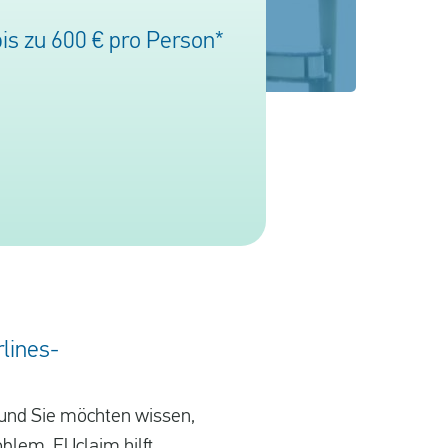
is zu 600 € pro Person*
rlines-
 und Sie möchten wissen,
oblem, EUclaim hilft