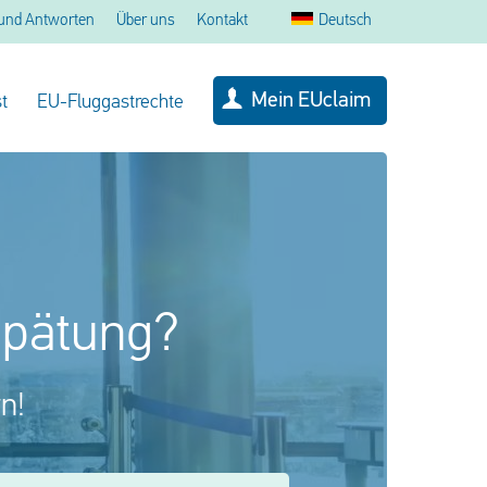
und Antworten
Über uns
Kontakt
Deutsch
Mein EUclaim
t
EU-Fluggastrechte
spätung?
n!