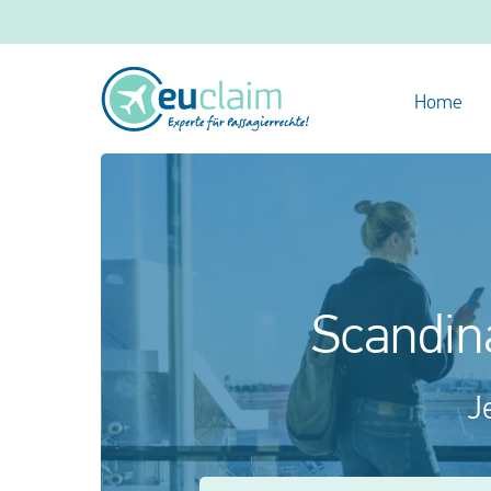
Home
Scandin
J