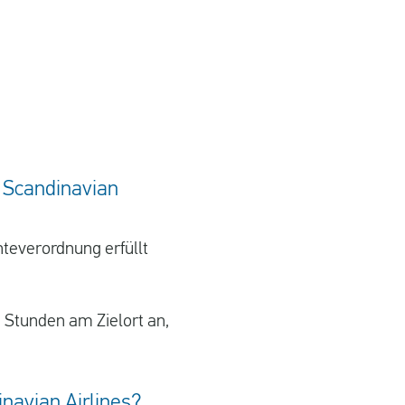
ausgezeichnet gearb
Duisburg aus d
 Scandinavian
teverordnung erfüllt
 Stunden am Zielort an,
navian Airlines?