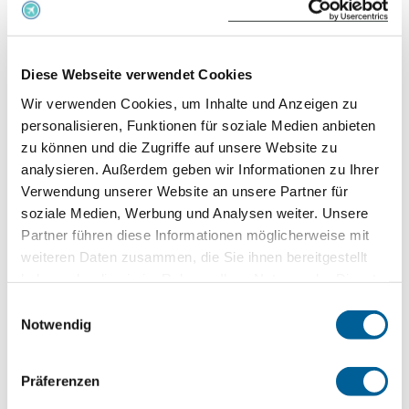
Istanbul New Airport
Jetzt kostenlos prüfen
Diese Webseite verwendet Cookies
Wir verwenden Cookies, um Inhalte und Anzeigen zu
personalisieren, Funktionen für soziale Medien anbieten
MH 4314
zu können und die Zugriffe auf unsere Website zu
analysieren. Außerdem geben wir Informationen zu Ihrer
06.08.2026 um 10:30 Uhr
Verwendung unserer Website an unsere Partner für
Düsseldorf
soziale Medien, Werbung und Analysen weiter. Unsere
Partner führen diese Informationen möglicherweise mit
Istanbul New Airport
weiteren Daten zusammen, die Sie ihnen bereitgestellt
haben oder die sie im Rahmen Ihrer Nutzung der Dienste
Jetzt kostenlos prüfen
gesammelt haben.
Einwilligungsauswahl
Notwendig
TG 9287
Präferenzen
06.08.2026 um 10:30 Uhr