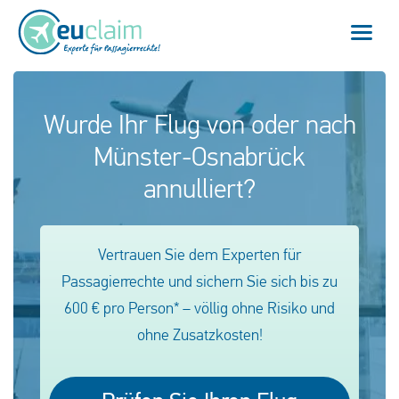
Home
Wurde Ihr Flug von oder nach
Münster-Osnabrück
Flugverspätung
annulliert?
Flugannullierung
Anschlussflug verpasst
Vertrauen Sie dem Experten für
Passagierrechte und sichern Sie sich bis zu
EU-Fluggastrechte
600 € pro Person* – völlig ohne Risiko und
ohne Zusatzkosten!
Mein EUclaim