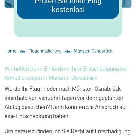
Prüfen Sie Ihren Flug
Deutsch
kostenlos!
Neuigkeiten
Blog
Presse
Home
Flugannullierung
Münster-Osnabrück
Fragen und Antworten
Wir helfen beim Einfordern Ihrer Entschädigung bei
Über uns
Annullierungen in Münster-Osnabrück
Kontakt
Wurde Ihr Flug in oder nach Münster-Osnabrück
innerhalb von vierzehn Tagen vor dem geplanten
Abflug gestrichen? Dann könnten Sie Anspruch auf
eine Entschädigung haben.
Um herauszufinden, ob Sie Recht auf Entschädigung