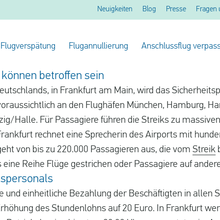
Neuigkeiten
Blog
Presse
Fragen 
Flugverspätung
Flugannullierung
Anschlussflug verpass
können betroffen sein
utschlands, in Frankfurt am Main, wird das Sicherheits
 voraussichtlich an den Flughäfen München, Hamburg, H
zig/Halle. Für Passagiere führen die Streiks zu massive
Frankfurt rechnet eine Sprecherin des Airports mit hunde
ht von bis zu 220.000 Passagieren aus, die vom
Streik
b
s eine Reihe Flüge gestrichen oder Passagiere auf and
itspersonals
re und einheitliche Bezahlung der Beschäftigten in allen 
 Erhöhung des Stundenlohns auf 20 Euro. In Frankfurt we