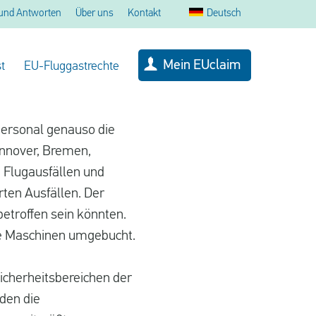
und Antworten
Über uns
Kontakt
Deutsch
Mein EUclaim
t
EU-Fluggastrechte
personal genauso die
annover, Bremen,
n Flugausfällen und
rten Ausfällen. Der
etroffen sein könnten.
ere Maschinen umgebucht.
Sicherheitsbereichen der
rden die