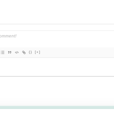
{}
[+]