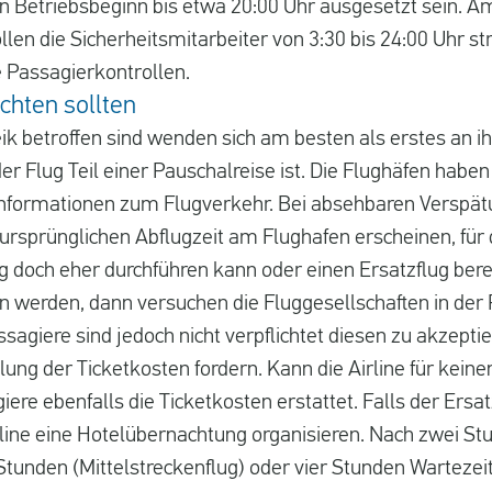
on Betriebsbeginn bis etwa 20:00 Uhr ausgesetzt sein. A
en die Sicherheitsmitarbeiter von 3:30 bis 24:00 Uhr stre
e Passagierkontrollen.
chten sollten
ik betroffen sind wenden sich am besten als erstes an ih
 der Flug Teil einer Pauschalreise ist. Die Flughäfen hab
 Informationen zum Flugverkehr. Bei absehbaren Verspät
rsprünglichen Abflugzeit am Flughafen erscheinen, für d
g doch eher durchführen kann oder einen Ersatzflug bereit
en werden, dann versuchen die Fluggesellschaften in der 
ssagiere sind jedoch nicht verpflichtet diesen zu akzept
ung der Ticketkosten fordern. Kann die Airline für keine
e ebenfalls die Ticketkosten erstattet. Falls der Ersa
rline eine Hotelübernachtung organisieren. Nach zwei S
 Stunden (Mittelstreckenflug) oder vier Stunden Wartezei