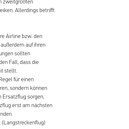
m zweitgrößten
iken. Allerdings betrifft
re Airline bzw. den
en außerdem auf ihren
ungen sollten
en Fall, dass die
 stellt.
Regel für einen
ieren, sondern können
n Ersatzflug sorgen,
tzflug erst am nächsten
tunden
t (Langstreckenflug)