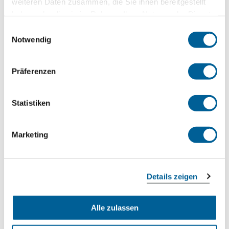
weiteren Daten zusammen, die Sie ihnen bereitgestellt
haben oder die sie im Rahmen Ihrer Nutzung der Dienste
gesammelt haben.
Einwilligungsauswahl
Notwendig
Präferenzen
Statistiken
Subscribe
Marketing
{}
[+]
Details zeigen
Alle zulassen
0
COMMENTS