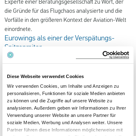
Experte einer Beratungsgesellschaft zu Wort, der
Deutsch
die Gründe für das Flugchaos analysierte und die
Vorfälle in den größeren Kontext der Aviation-Welt
Neuigkeiten
einordnete.
Blog
Eurowings als einer der Verspätungs-
Presse
Spitzenreiter
Speziell die Situation bei Eurowings nahm der
Fragen und Antworten
Experte unter die Lupe. Kunden der Lufthansa-
Über uns
Tochter brauchten in den vergangenen Wochen
Diese Webseite verwendet Cookies
Kontakt
besonders starke Nerven. Den kompletten Artikel
Wir verwenden Cookies, um Inhalte und Anzeigen zu
könnt ihr hier nachlesen:
aero.de
personalisieren, Funktionen für soziale Medien anbieten
zu können und die Zugriffe auf unsere Website zu
Waren auch Sie von einer Flugverspätung oder
analysieren. Außerdem geben wir Informationen zu Ihrer
Annullierung betroffen?
Verwendung unserer Website an unsere Partner für
soziale Medien, Werbung und Analysen weiter. Unsere
Partner führen diese Informationen möglicherweise mit