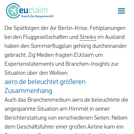
Die Spätfolgen der Air Berlin-Krise, Fehlplanungen
bei den Fluggesellschaften und
Streiks
im Ausland
Home
haben den Sommerflugplan gehörig durcheinander
Flugverspätung
gebracht. Zig Medien fragten EUclaim um
Expertenstatements und Branchen-Insights zur
Flugannullierung
Situation über den Wolken.
aero.de beleuchtet größeren
Anschlussflug verpasst
Zusammenhang
EU-Fluggastrechte
Auch das Branchenmedium aero.de beleuchtete die
angespannte Situation am Himmel in seiner
Mein EUclaim
Berichterstattung von verschiedenen Seiten. Neben
dem Geschäftsführer einer großen Airline kam ein