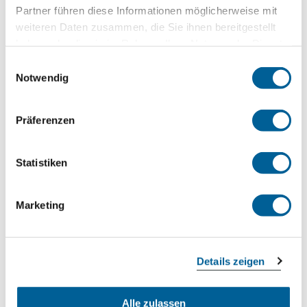
Partner führen diese Informationen möglicherweise mit
Palma de Mallorca
weiteren Daten zusammen, die Sie ihnen bereitgestellt
haben oder die sie im Rahmen Ihrer Nutzung der Dienste
Jetzt kostenlos prüfen
gesammelt haben.
Einwilligungsauswahl
Notwendig
LH 1404
Präferenzen
06.08.2026 um 12:45 Uhr
Frankfurt am Main
Statistiken
Zagreb
Marketing
Jetzt kostenlos prüfen
Details zeigen
LH 7987
06.08.2026 um 11:00 Uhr
Alle zulassen