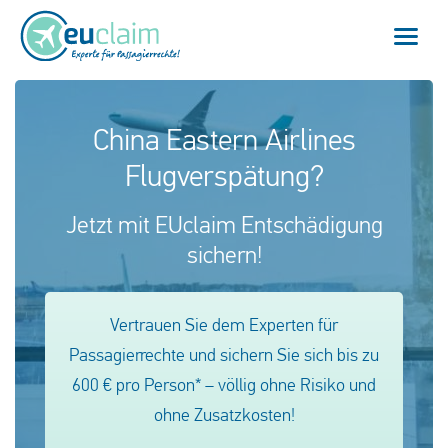
Home
China Eastern Airlines
Flugverspätung?
Flugverspätung
Jetzt mit EUclaim Entschädigung
Flugannullierung
sichern!
Anschlussflug verpasst
EU-Fluggastrechte
Vertrauen Sie dem Experten für
Passagierrechte und sichern Sie sich bis zu
Mein EUclaim
600 € pro Person* – völlig ohne Risiko und
ohne Zusatzkosten!