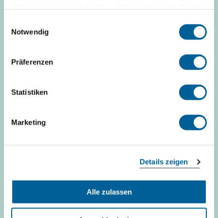
haben oder die sie im Rahmen Ihrer Nutzung der Dienste
Dies ist mein Flug
gesammelt haben.
Einwilligungsauswahl
Notwendig
Präferenzen
Turkish Airlines TK 1814
Statistiken
31 Juli 2026 um 10:30
Marketing
Nice
Istanbul New
Details zeigen
Dies ist mein Flug
Alle zulassen