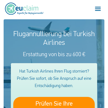
Home
Flugannullierung bei Turkish
Airlines
Flugverspätung
Erstattung von bis zu 600 €
Flugannullierung
Anschlussflug verpasst
Hat Turkish Airlines Ihren Flug storniert?
EU-Fluggastrechte
Prüfen Sie sofort, ob Sie Anspruch auf eine
Entschädigung haben.
Mein EUclaim
Prüfen Sie Ihre