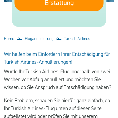
Erstattung
Deutsch
Neuigkeiten
Blog
Home
Flugannullierung
Turkish Airlines
Presse
Fragen und Antworten
Wir helfen beim Einfordern Ihrer Entschädigung für
Über uns
Turkish Airlines-Annullierungen!
Kontakt
Wurde Ihr Turkish Airlines-Flug innerhalb von zwei
Wochen vor Abflug annulliert und möchten Sie
wissen, ob Sie Anspruch auf Entschädigung haben?
Kein Problem, schauen Sie hierfür ganz einfach, ob
Ihr Turkish Airlines-Flug unten auf dieser Seite
aufgelistet wird oder prüfen Sie mit unserem