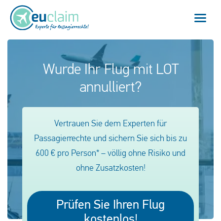
Home
Wurde Ihr Flug mit LOT
annulliert?
Flugverspätung
Flugannullierung
Vertrauen Sie dem Experten für
Anschlussflug verpasst
Passagierrechte und sichern Sie sich bis zu
600 € pro Person* – völlig ohne Risiko und
EU-Fluggastrechte
ohne Zusatzkosten!
Mein EUclaim
Prüfen Sie Ihren Flug
kostenlos!