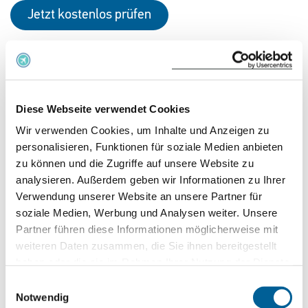
Jetzt kostenlos prüfen
LO 342
08.08.2026 um 10:40 Uhr
Diese Webseite verwendet Cookies
Nice - Cote D'Azur
Wir verwenden Cookies, um Inhalte und Anzeigen zu
Warsaw
personalisieren, Funktionen für soziale Medien anbieten
zu können und die Zugriffe auf unsere Website zu
Jetzt kostenlos prüfen
analysieren. Außerdem geben wir Informationen zu Ihrer
Verwendung unserer Website an unsere Partner für
soziale Medien, Werbung und Analysen weiter. Unsere
Partner führen diese Informationen möglicherweise mit
LO 2304
weiteren Daten zusammen, die Sie ihnen bereitgestellt
07.08.2026 um 20:10 Uhr
haben oder die sie im Rahmen Ihrer Nutzung der Dienste
gesammelt haben.
Einwilligungsauswahl
Brüssel, Zaventem
Notwendig