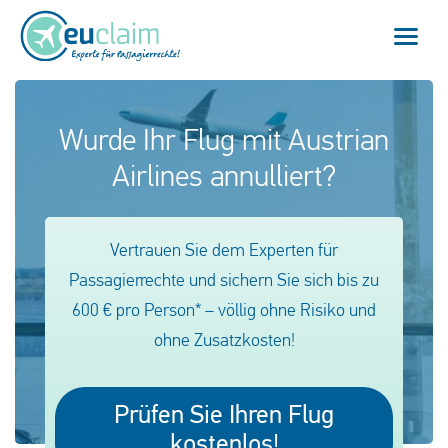
Home
Wurde Ihr Flug mit Austrian
Airlines annulliert?
Flugverspätung
Flugannullierung
Vertrauen Sie dem Experten für
Anschlussflug verpasst
Passagierrechte und sichern Sie sich bis zu
600 € pro Person* – völlig ohne Risiko und
EU-Fluggastrechte
ohne Zusatzkosten!
Mein EUclaim
Prüfen Sie Ihren Flug
kostenlos!