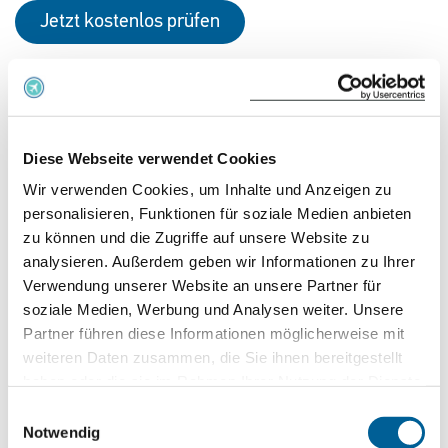
Jetzt kostenlos prüfen
OS 230
05.08.2026 um 15:10 Uhr
Diese Webseite verwendet Cookies
Berlin Brandenburg Airport
Wir verwenden Cookies, um Inhalte und Anzeigen zu
Vienna Intl. / Wien
personalisieren, Funktionen für soziale Medien anbieten
zu können und die Zugriffe auf unsere Website zu
Jetzt kostenlos prüfen
analysieren. Außerdem geben wir Informationen zu Ihrer
Verwendung unserer Website an unsere Partner für
soziale Medien, Werbung und Analysen weiter. Unsere
Partner führen diese Informationen möglicherweise mit
OS 231
weiteren Daten zusammen, die Sie ihnen bereitgestellt
05.08.2026 um 15:00 Uhr
haben oder die sie im Rahmen Ihrer Nutzung der Dienste
gesammelt haben.
Einwilligungsauswahl
Vienna Intl. / Wien
Notwendig