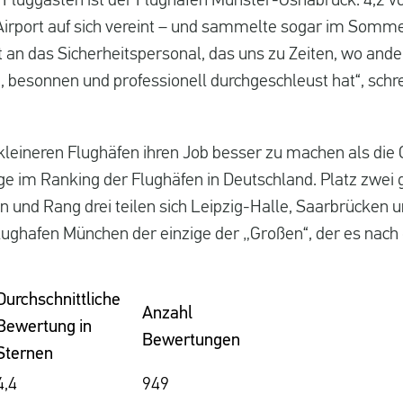
 Fluggästen ist der Flughafen Münster-Osnabrück. 4,2 vo
Airport auf sich vereint – und sammelte sogar im Somm
an das Sicherheitspersonal, das uns zu Zeiten, wo and
 besonnen und professionell durchgeschleust hat“, schre
leineren Flughäfen ihren Job besser zu machen als die 
nge im Ranking der Flughäfen in Deutschland. Platz zwei
n und Rang drei teilen sich Leipzig-Halle, Saarbrücken 
lughafen München der einzige der „Großen“, der es nach 
Durchschnittliche
Anzahl
Bewertung in
Bewertungen
Sternen
4,4
949