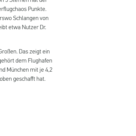
n 5 Sternen hat der
erflugchaos Punkte.
erswo Schlangen von
ibt etwa Nutzer Dr.
Großen. Das zeigt ein
 gehört dem Flughafen
und München mit je 4,2
oben geschafft hat.